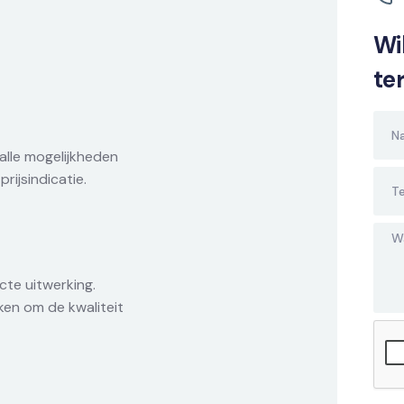
Wil
te
lle mogelijkheden
prijsindicatie.
te uitwerking.
ken om de kwaliteit