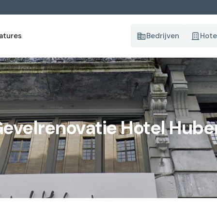
atures
Bedrijven
Hote
evelrenovatie Hotel Hube