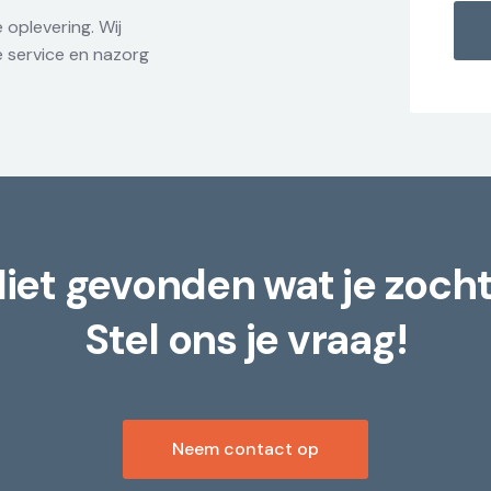
e oplevering. Wij
e service en nazorg
iet gevonden wat je zoch
Stel ons je vraag!
Neem contact op