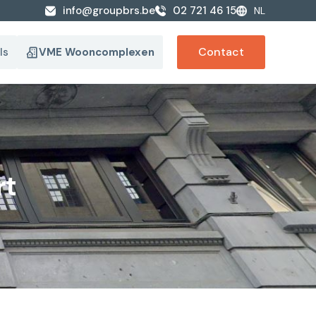
info@groupbrs.be
02 721 46 15
NL
Contact
ls
VME Wooncomplexen
rt